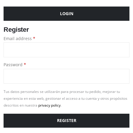
LOGIN
Register
Email address
*
Password
*
Tus datos personales se utilizarán para procesar tu pedido, mejorar tu
experiencia en esta web, gestionar el acceso a tu cuenta y otros propósitos
descritos en nuestra
privacy policy
.
REGISTER