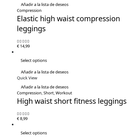
Añadir a la lista de deseos
Compression
Elastic high waist compression
leggings
€
14,99
5.00
out of 5
Select options
Añadir a la lista de deseos
Quick View
Añadir a la lista de deseos
Compression
,
Short
,
Workout
High waist short fitness leggings
€
8,99
4.38
out of 5
Select options