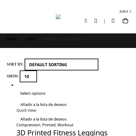
EUR €
0
HOME
SHOP
PRODUCT TAG -
SPORT
SORT BY:
SHOW:
Select options
Añadir a la lista de deseos
Quick View
Añadir a la lista de deseos
Compression
,
Printed
,
Workout
3D Printed Fitness Leggings