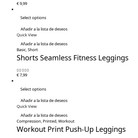
€
9,99
5.00
out of 5
Select options
Añadir a la lista de deseos
Quick View
Añadir a la lista de deseos
Basic
,
Short
Shorts Seamless Fitness Leggings
€
7,99
5.00
out of 5
Select options
Añadir a la lista de deseos
Quick View
Añadir a la lista de deseos
Compression
,
Printed
,
Workout
Workout Print Push-Up Leggings