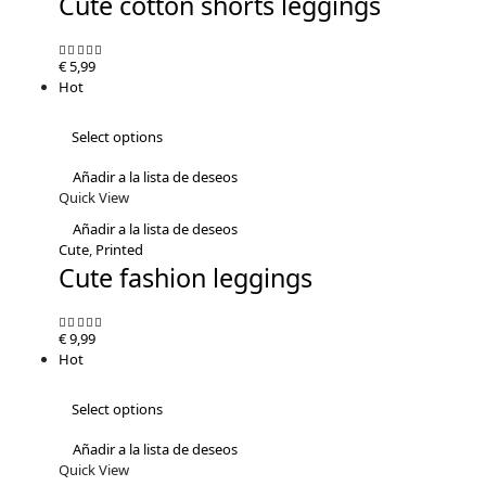
Cute cotton shorts leggings
€
5,99
5.00
out of 5
Hot
Select options
Añadir a la lista de deseos
Quick View
Añadir a la lista de deseos
Cute
,
Printed
Cute fashion leggings
€
9,99
4.81
out of 5
Hot
Select options
Añadir a la lista de deseos
Quick View