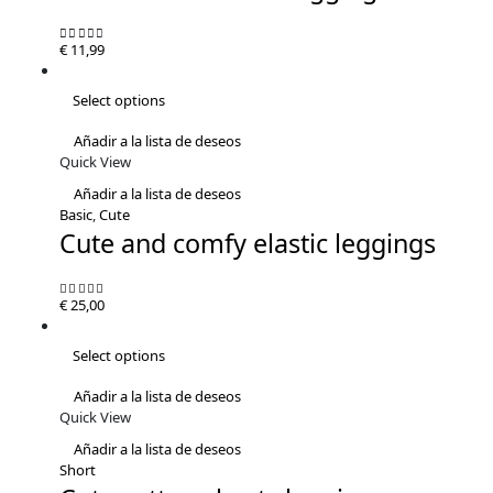
€
11,99
0
out of 5
Select options
Añadir a la lista de deseos
Quick View
Añadir a la lista de deseos
Basic
,
Cute
Cute and comfy elastic leggings
€
25,00
5.00
out of 5
Select options
Añadir a la lista de deseos
Quick View
Añadir a la lista de deseos
Short