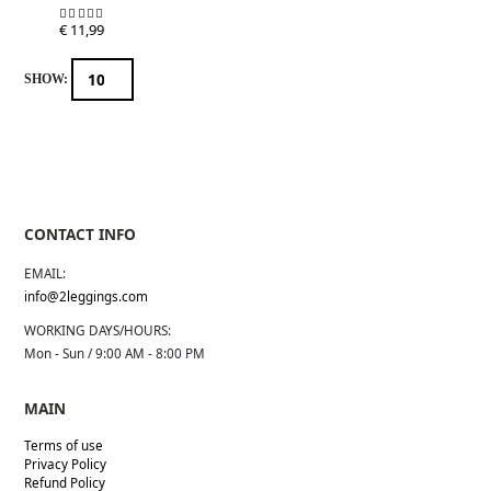
€
11,99
5.00
out of 5
SHOW:
CONTACT INFO
EMAIL:
info@2leggings.com
WORKING DAYS/HOURS:
Mon - Sun / 9:00 AM - 8:00 PM
MAIN
Terms of use
Privacy Policy
Refund Policy